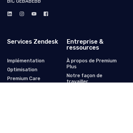
BIC GEBABEBB
Services Zendesk
Entreprise &
ressources
Implémentation
À propos de Premium
Plus
Optimisation
Notre façon de
Premium Care
travailler
Migration de données
Études de cas clients
Licences
Centre de ressources
Abonnez-vous à notre newsletter