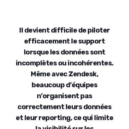
I
l
d
e
v
i
e
n
t
d
i
f
f
i
c
i
l
e
d
e
p
i
l
o
t
e
r
e
f
f
i
c
a
c
e
m
e
n
t
l
e
s
u
p
p
o
r
t
l
o
r
s
q
u
e
l
e
s
d
o
n
n
é
e
s
s
o
n
t
i
n
c
o
m
p
l
è
t
e
s
o
u
i
n
c
o
h
é
r
e
n
t
e
s
.
M
ê
m
e
a
v
e
c
Z
e
n
d
e
s
k
,
b
e
a
u
c
o
u
p
d
’
é
q
u
i
p
e
s
n
’
o
r
g
a
n
i
s
e
n
t
p
a
s
c
o
r
r
e
c
t
e
m
e
n
t
l
e
u
r
s
d
o
n
n
é
e
s
e
t
l
e
u
r
r
e
p
o
r
t
i
n
g
,
c
e
q
u
i
l
i
m
i
t
e
l
a
v
i
s
i
b
i
l
i
t
é
s
u
r
l
e
s