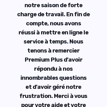
te
notre saison de forte
n
in de
charge de travail. En fin de
char
ns
compte, nous avons
c
ne le
réussi à mettre en ligne le
réus
ous
service à temps. Nous
se
r
tenons à remercier
ir
Premium Plus d'avoir
P
répondu à nos
ions
innombrables questions
inn
re
et d'avoir géré notre
e
vous
frustration. Merci à vous
fru
otre
pour votre aide et votre
pou