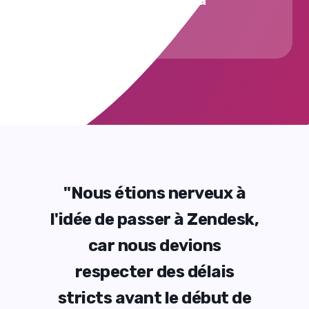
support
x à
"Nous étions nerveux à
"N
desk,
l'idée de passer à Zendesk,
l'id
car nous devions
is
respecter des délais
r
t de
stricts avant le début de
str