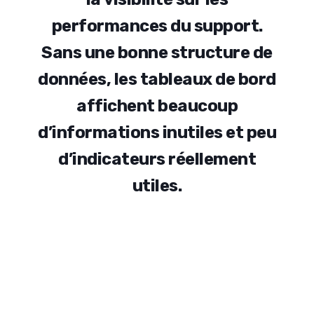
p
e
r
f
o
r
m
a
n
c
e
s
d
u
s
u
p
p
o
r
t
.
S
a
n
s
u
n
e
b
o
n
n
e
s
t
r
u
c
t
u
r
e
d
e
d
o
n
n
é
e
s
,
l
e
s
t
a
b
l
e
a
u
x
d
e
b
o
r
d
a
f
f
i
c
h
e
n
t
b
e
a
u
c
o
u
p
d
’
i
n
f
o
r
m
a
t
i
o
n
s
i
n
u
t
i
l
e
s
e
t
p
e
u
d
’
i
n
d
i
c
a
t
e
u
r
s
r
é
e
l
l
e
m
e
n
t
u
t
i
l
e
s
.