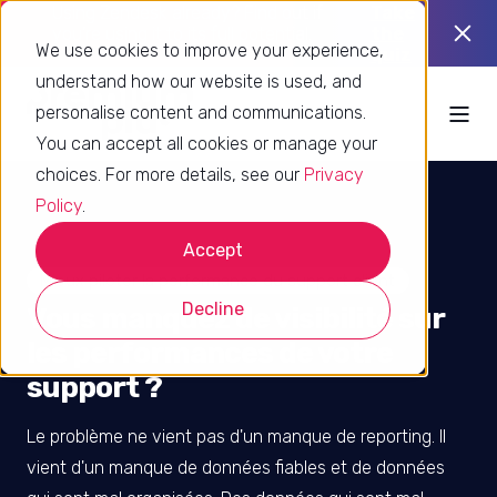
Using Zendesk already? Find out if
Take
you’re using it to its full potential.
the
We use cookies to improve your experience,
quiz
understand how our website is used, and
personalise content and communications.
You can accept all cookies or manage your
choices. For more details, see our
Privacy
Policy
.
Accept
Mieux piloter la performance du support client
Decline
Vous manquez de visibilité sur
les performances de votre
support ?
Le problème ne vient pas d'un manque de reporting. Il
vient d'un manque de données fiables et de données