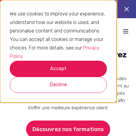
Using Zendesk already? Find out if
Take
you’re using it to its full potential.
the
We use cookies to improve your experience,
quiz
understand how our website is used, and
personalise content and communications.
You can accept all cookies or manage your
choices. For more details, see our
Privacy
Formation Zendesk : améliorez
Policy
.
votre support client
Accept
Une bonne expérience client repose sur des méthodes
Decline
claires et des équipes capables de réagir efficacement au
quotidien. Nos formations Zendesk aident les équipes
support et les managers à mieux utiliser Zendesk, afin
d’offrir une meilleure expérience client.
Découvrez nos formations