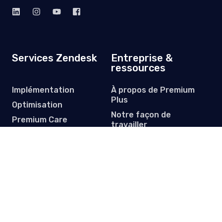
Services Zendesk
Entreprise &
ressources
Implémentation
À propos de Premium
Plus
Optimisation
Notre façon de
Premium Care
travailler
Migration de données
Études de cas clients
Licences
Centre de ressources
Abonnez-vous à notre newsletter