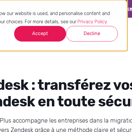
sk already? Find out if you’re using it to its full potential.
Take
ow our website is used, and personalise content and
r choices. For more details, see our
Privacy Policy
.
Produits & services
Études de cas clients
Accept
Decline
desk en toute sécu
lus accompagne les entreprises dans la migratio
ers Zendesk grâce à une méthode claire et sécur