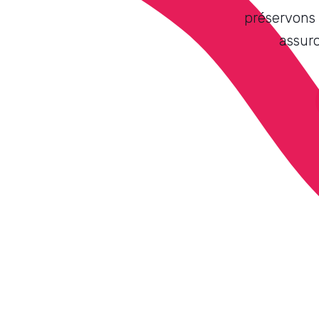
préservons 
assuro