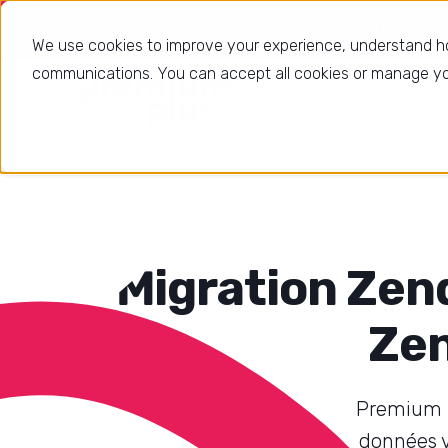
Using Zende
We use cookies to improve your experience, understand h
communications. You can accept all cookies or manage you
Solutions
Migration Zendesk : transférez vos données vers
Zen
Premium P
données v