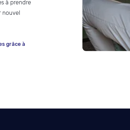
pes à prendre
r nouvel
es grâce à