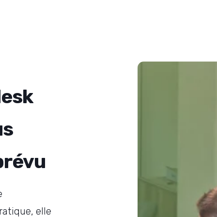
desk
us
prévu
e
atique, elle