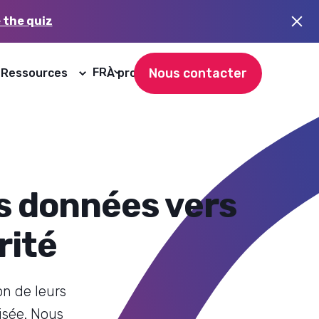
 the quiz
Nous contacter
FR
Ressources
À propos de nous
rité
n de leurs
isée. Nous