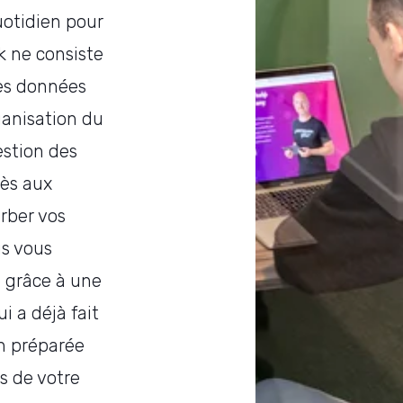
uotidien pour
k ne consiste
es données
rganisation du
estion des
cès aux
rber vos
us vous
 grâce à une
 a déjà fait
n préparée
s de votre