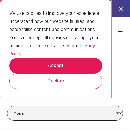
Using Zendesk already? Find out if
Take
you’re using it to its full potential.
the
We use cookies to improve your experience,
quiz
understand how our website is used, and
personalise content and communications.
You can accept all cookies or manage your
choices. For more details, see our
Privacy
Blog
Policy
.
Accept
Decline