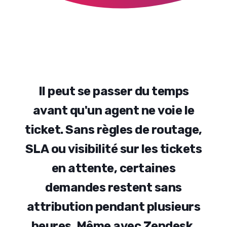
I
l
p
e
u
t
s
e
p
a
s
s
e
r
d
u
t
e
m
p
s
a
v
a
n
t
q
u
'
u
n
a
g
e
n
t
n
e
v
o
i
e
l
e
t
i
c
k
e
t
.
S
a
n
s
r
è
g
l
e
s
d
e
r
o
u
t
a
g
e
,
S
L
A
o
u
v
i
s
i
b
i
l
i
t
é
s
u
r
l
e
s
t
i
c
k
e
t
s
e
n
a
t
t
e
n
t
e
,
c
e
r
t
a
i
n
e
s
d
e
m
a
n
d
e
s
r
e
s
t
e
n
t
s
a
n
s
a
t
t
r
i
b
u
t
i
o
n
p
e
n
d
a
n
t
p
l
u
s
i
e
u
r
s
h
e
u
r
e
s
.
M
ê
m
e
a
v
e
c
Z
e
n
d
e
s
k
,