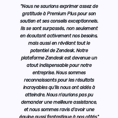
sez de
"Nous ne saurions exprimer assez de
"Nous
r son
gratitude à Premium Plus pour son
grat
onnels.
soutien et ses conseils exceptionnels.
soutie
lement
Ils se sont surpassés, non seulement
Ils s
soins,
en écoutant activement nos besoins,
en éc
 le
mais aussi en révélant tout le
ma
re
potentiel de Zendesk. Notre
p
nue un
plateforme Zendesk est devenue un
plate
tre
atout indispensable pour notre
at
s
entreprise. Nous sommes
ltats
reconnaissants pour les résultats
reco
dés à
incroyables qu'ils nous ont aidés à
incr
s pu
atteindre. Nous n'aurions pas pu
att
tance,
demander une meilleure assistance,
deman
r une
et nous sommes ravis d'avoir une
et n
côtés."
équipe aussi fantastique à nos côtés."
équipe