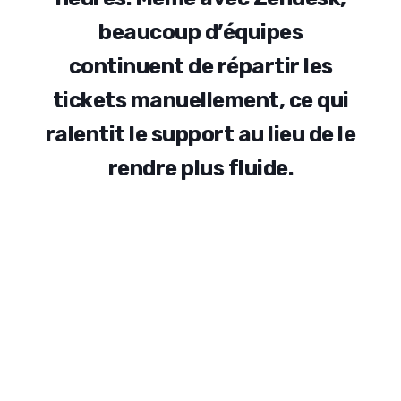
b
e
a
u
c
o
u
p
d
’
é
q
u
i
p
e
s
c
o
n
t
i
n
u
e
n
t
d
e
r
é
p
a
r
t
i
r
l
e
s
t
i
c
k
e
t
s
m
a
n
u
e
l
l
e
m
e
n
t
,
c
e
q
u
i
r
a
l
e
n
t
i
t
l
e
s
u
p
p
o
r
t
a
u
l
i
e
u
d
e
l
e
r
e
n
d
r
e
p
l
u
s
f
l
u
i
d
e
.