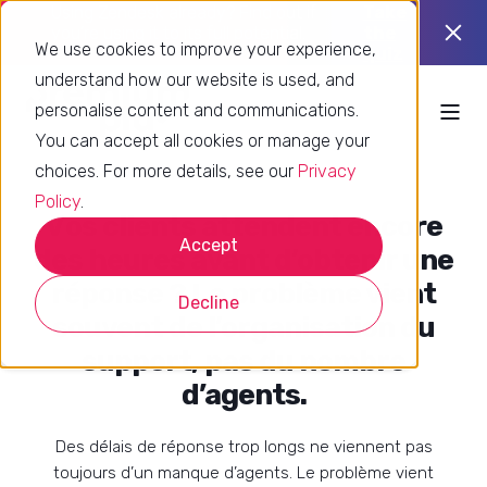
Using Zendesk already? Find out if
Take
you’re using it to its full potential.
the
We use cookies to improve your experience,
quiz
understand how our website is used, and
personalise content and communications.
You can accept all cookies or manage your
choices. For more details, see our
Privacy
Policy
.
Vos clients attendent encore
Accept
des heures avant d’obtenir une
réponse ? Le problème vient
Decline
souvent de l’organisation du
support, pas du nombre
d’agents.
Des délais de réponse trop longs ne viennent pas
toujours d’un manque d’agents. Le problème vient