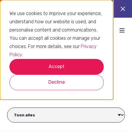
Using Zendesk already? Find out if
Take
you’re using it to its full potential.
the
We use cookies to improve your experience,
quiz
understand how our website is used, and
personalise content and communications.
You can accept all cookies or manage your
choices. For more details, see our
Privacy
Cases
Policy
.
Accept
Decline